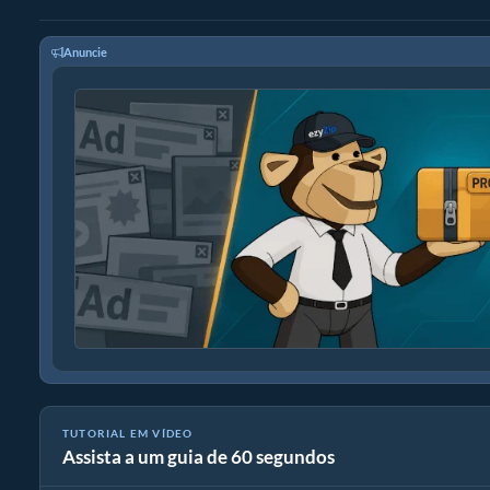
Anuncie
TUTORIAL EM VÍDEO
Assista a um guia de 60 segundos
Como extrair arquivos aia online com ezyZip (grátis, sem instal