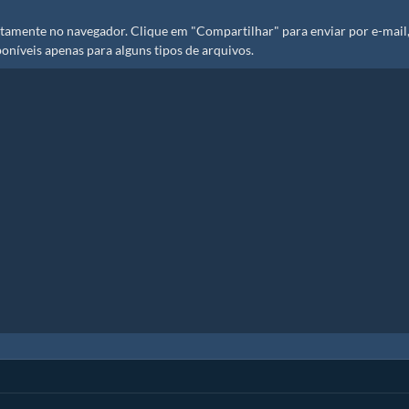
tamente no navegador. Clique em "Compartilhar" para enviar por e-mail
oníveis apenas para alguns tipos de arquivos.