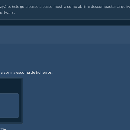
zyZip. Este guia passo a passo mostra como abrir e descompactar arquivo
software.
ra abrir a escolha de ficheiros.
Zip.