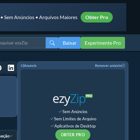
 • Sem Anúncios • Arquivos Maiores
Obter Pro
Baixar
Experimente Pro
Anuncie
Remover anúncio
Sem Anúncios
Sem Limites de Arquivo
Aplicativos de Desktop
OBTER PRO
 seção