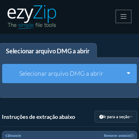
Compactar
Selecionar arquivo DMG a abrir
Descompactar
Converter
Togg
Selecionar arquivo DMG a abrir
Outras Ferramentas
Instruções de extração abaixo
Ir para a seção
Anuncie
Remover anúncio