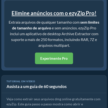
Elimine anúncios com o ezyZip Pro!
Extraia arquivos de qualquer tamanho com
sem limites
de tamanho de arquivo
e sem anúncios. ezyZip Pro
inclui um aplicativo de desktop Archive Extractor com
suporte a mais de 250 formatos, incluindo RAR, 7Z e
arquivos multipart.
Experimente Pro
Como extrair arquivos dmg online com ezyZip (grátis, sem
TUTORIAL EM VÍDEO
Assista a um guia de 60 segundos
instalação)
Veja como extrair seus arquivos dmg online gratuitamente com
ezyZip. Este guia passo a passo mostra como abrir e