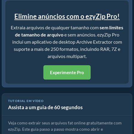
Elimine anúncios com o ezyZip Pro!
Extraia arquivos de qualquer tamanho com
sem limites
de tamanho de arquivo
e sem anúncios. ezyZip Pro
inclui um aplicativo de desktop Archive Extractor com
suporte a mais de 250 formatos, incluindo RAR, 7Z e
arquivos multipart.
Experimente Pro
Como extrair arquivos fat online com ezyZip (grátis, sem
TUTORIAL EM VÍDEO
Assista a um guia de 60 segundos
instalação)
Veja como extrair seus arquivos fat online gratuitamente com
ezyZip. Este guia passo a passo mostra como abrir e