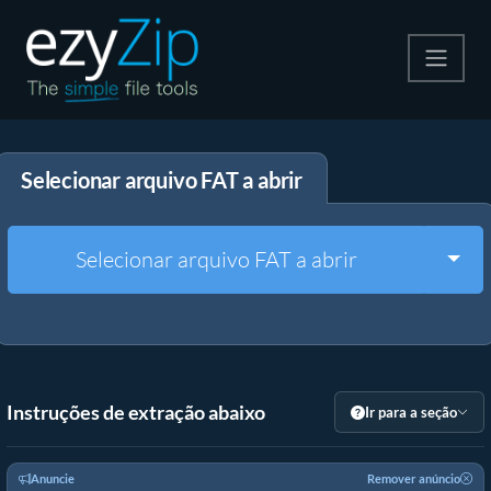
Compactar
Selecionar arquivo FAT a abrir
Descompactar
Converter
Togg
Selecionar arquivo FAT a abrir
Outras Ferramentas
Instruções de extração abaixo
Ir para a seção
Anuncie
Remover anúncio