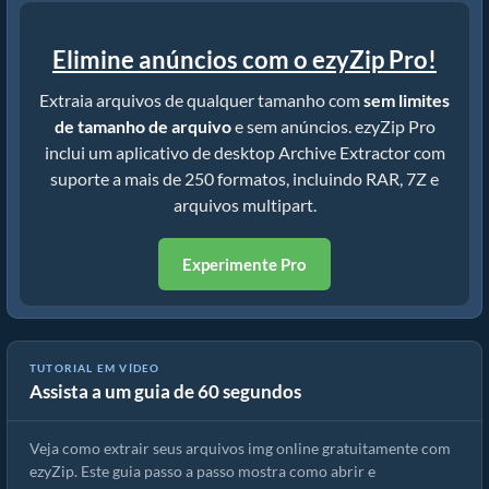
Elimine anúncios com o ezyZip Pro!
Extraia arquivos de qualquer tamanho com
sem limites
de tamanho de arquivo
e sem anúncios. ezyZip Pro
inclui um aplicativo de desktop Archive Extractor com
suporte a mais de 250 formatos, incluindo RAR, 7Z e
arquivos multipart.
Experimente Pro
Como extrair arquivos img online com ezyZip (grátis, sem
TUTORIAL EM VÍDEO
Assista a um guia de 60 segundos
instalação)
Veja como extrair seus arquivos img online gratuitamente com
ezyZip. Este guia passo a passo mostra como abrir e