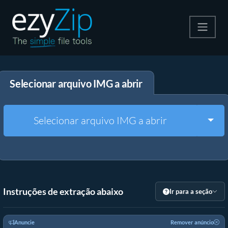
Compactar
Selecionar arquivo IMG a abrir
Descompactar
Converter
Togg
Selecionar arquivo IMG a abrir
Outras Ferramentas
Instruções de extração abaixo
Ir para a seção
Anuncie
Remover anúncio