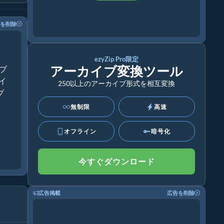
を削除
ezyZip Pro限定
アーカイブ変換ツール
ブ
ライ
250以上のアーカイブ形式を相互変換
プ
無制限
高速
オフライン
暗号化
今すぐダウンロード
広告掲載
広告を削除