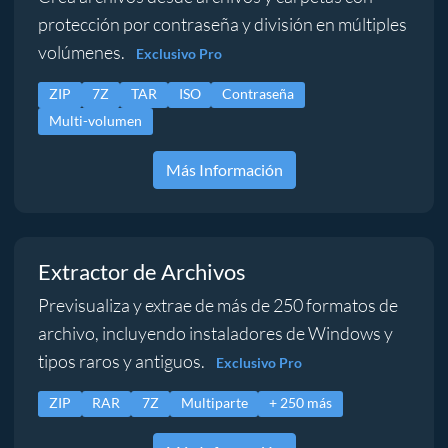
protección por contraseña y división en múltiples
volúmenes.
Exclusivo Pro
ZIP
7Z
TAR
ISO
Contraseña
Multi-volumen
Más Información
Extractor de Archivos
Previsualiza y extrae de más de 250 formatos de
archivo, incluyendo instaladores de Windows y
tipos raros y antiguos.
Exclusivo Pro
ZIP
RAR
7Z
Multiparte
+ 250 más