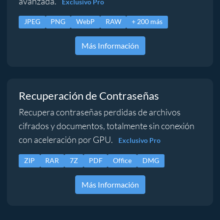
avanzada.
Exclusivo Pro
JPEG
PNG
WebP
RAW
+ 200 más
Más Información
Recuperación de Contraseñas
Recupera contraseñas perdidas de archivos
cifrados y documentos, totalmente sin conexión
con aceleración por GPU.
Exclusivo Pro
ZIP
RAR
7Z
PDF
Office
DMG
Más Información