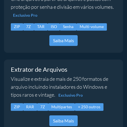
proteção por senha e divisão em vários volumes.
Exclusivo Pro
ZIP
7Z
TAR
ISO
Senha
Multi-volume
Saiba Mais
Extrator de Arquivos
Visualize e extraia de mais de 250 formatos de
arquivo incluindo instaladores do Windows e
tipos raros e vintage.
Exclusivo Pro
ZIP
RAR
7Z
Multipartes
+ 250 outros
Saiba Mais