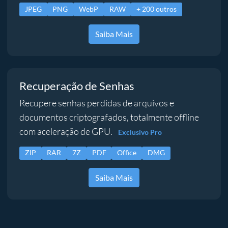
JPEG
PNG
WebP
RAW
+ 200 outros
Saiba Mais
Recuperação de Senhas
Recupere senhas perdidas de arquivos e
documentos criptografados, totalmente offline
com aceleração de GPU.
Exclusivo Pro
ZIP
RAR
7Z
PDF
Office
DMG
Saiba Mais