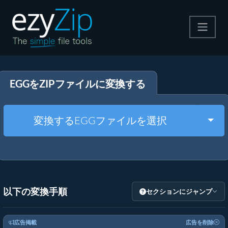
圧縮する
EGGをZIPファイルに変換する
解凍する
変換する
Togg
変換するEGGファイルを選択
その他のツール
以下の変換手順
セクションにジャンプ
広告掲載
広告を削除