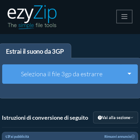
Comprimi
Estrai il suono da 3GP
Decomprimi
Convertire
Togg
Seleziona il file 3gp da estrarre
Altri strumenti
Istruzioni di conversione di seguito
Vai alla sezione
Fai pubblicità
Rimuovi annuncio