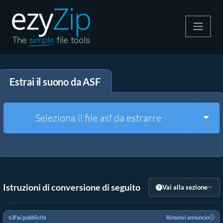
Comprimi
Estrai il suono da ASF
Decomprimi
Convertire
Togg
Seleziona il file asf da estrarre
Altri strumenti
Istruzioni di conversione di seguito
Vai alla sezione
Fai pubblicità
Rimuovi annuncio