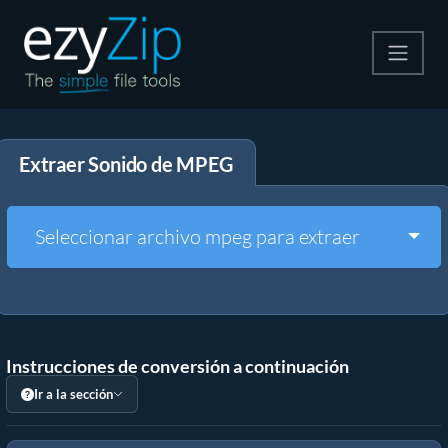
Comprime
Extraer Sonido de MPEG
Descomprime
Convertir
Togg
Seleccionar archivo mpeg para extraer
Otras herramientas
Instrucciones de conversión a continuación
Ir a la sección