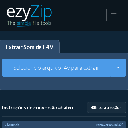
Compactar
Extrair Som de F4V
Descompactar
Converter
Togg
Selecione o arquivo f4v para extrair
Outras Ferramentas
Instruções de conversão abaixo
Ir para a seção
Anuncie
Remover anúncio