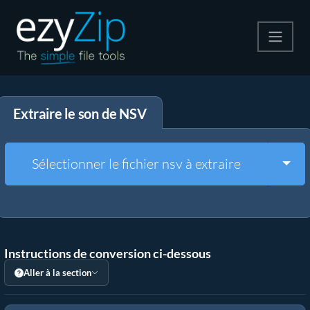
Compresser
Extraire le son de NSV
Décompresser
Convertir
Togg
Sélectionner le fichier nsv à extraire
Autres outils
Instructions de conversion ci-dessous
Aller à la section