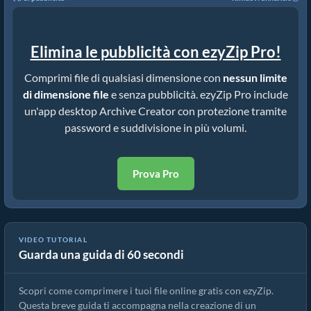
Elimina le pubblicità con ezyZip Pro!
Comprimi file di qualsiasi dimensione con
nessun limite
di dimensione file
e senza pubblicità. ezyZip Pro include
un'app desktop Archive Creator con protezione tramite
password e suddivisione in più volumi.
Prova Pro
Come comprimere file online con ezyZip (gratis, senza
VIDEO TUTORIAL
Guarda una guida di 60 secondi
installazione)
Scopri come comprimere i tuoi file online gratis con ezyZip.
Questa breve guida ti accompagna nella creazione di un