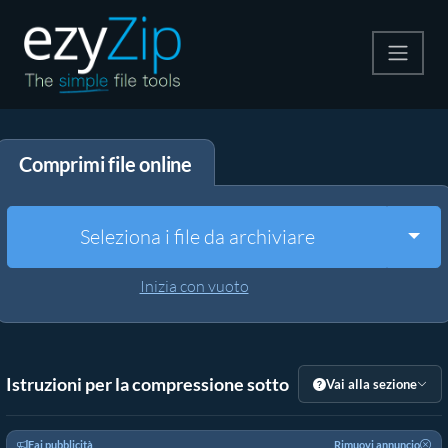
Comprimi
Comprimi file online
Decomprimi
Convertire
Togg
Seleziona i file da archiviare
Altri strumenti
Inizia con vuoto
Istruzioni per la compressione sotto
Vai alla sezione
Fai pubblicità
Rimuovi annuncio