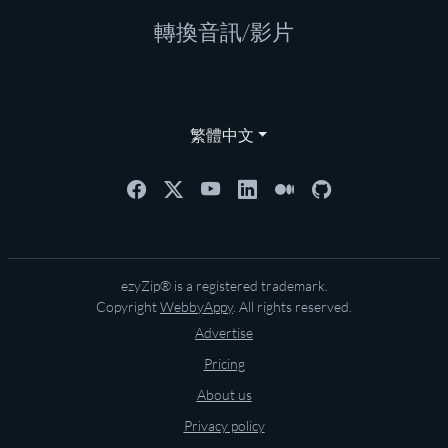
轉換音訊/影片
繁體中文
ezyZip® is a registered trademark.
Copyright
WebbyAppy
. All rights reserved.
Advertise
Pricing
About us
Privacy policy