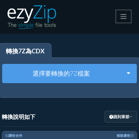
壓縮
轉換7Z為CDX
解壓縮
轉換器
Togg
選擇要轉換的7Z檔案
其他工具
轉換說明如下
跳到章節
廣告合作
移除廣告