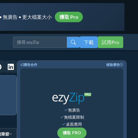
• 無廣告 • 更大檔案大小
獲取 Pro
下載
試用Pro
廣告合作
移除廣告
無廣告
無檔案限制
桌面應用
獲取 PRO
到章節