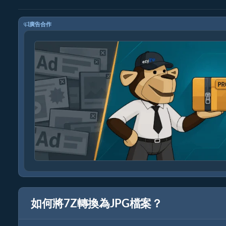
廣告合作
如何將7Z轉換為JPG檔案？