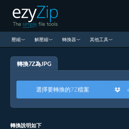
壓縮
解壓縮
轉換器
其他工具
轉換7Z為JPG
選擇要轉換的7Z檔案
轉換說明如下