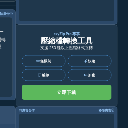
除廣告
！
ezyZip Pro 專享
壓縮檔轉換工具
間轉
程
支援 250 種以上壓縮格式互轉
無限制
快速
離線
加密
立即下載
廣告合作
移除廣告