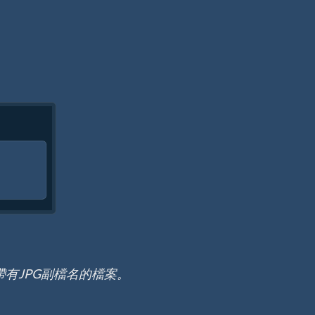
有JPG副檔名的檔案。