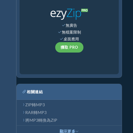
無廣告
無檔案限制
桌面應用
獲取 PRO
相關連結
ZIP轉MP3
RAR轉MP3
將MP3轉換為ZIP
顯示更多