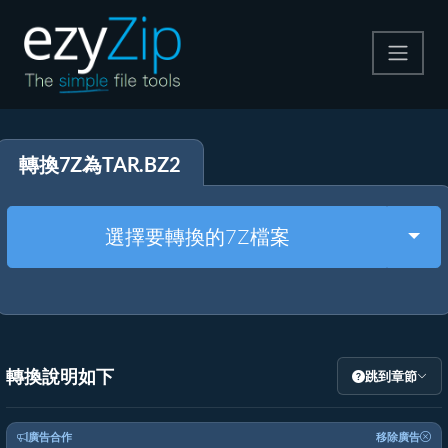
壓縮
轉換7Z為TAR.BZ2
解壓縮
轉換器
Togg
選擇要轉換的7Z檔案
其他工具
轉換說明如下
跳到章節
廣告合作
移除廣告