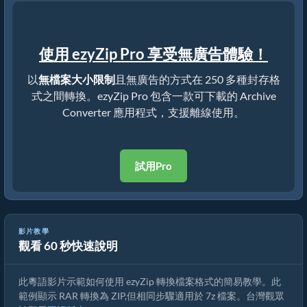
使用 ezyZip Pro 享受無廣告體驗！
以
無檔案大小限制
且無廣告的方式在 250 多種封存格
式之間轉換。ezyZip Pro 包含一款可下載的 Archive
Converter 應用程式，支援離線使用。
試用Pro
影片教學
觀看 60 秒快速說明
如何轉換 7z 檔案 | 簡易教學
此粵語影片示範如何使用 ezyZip 轉換檔案格式的簡易教學。此
範例顯示 RAR 轉換為 ZIP,但相同步驟適用於 7z 檔案。台灣觀眾