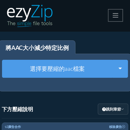
壓縮
將AAC大小減少特定比例
解壓縮
轉換器
Togg
選擇要壓縮的aac檔案
其他工具
下方壓縮說明
跳到章節
廣告合作
移除廣告