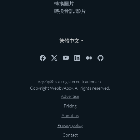
轉換圖片
轉換音訊/影片
繁體中文
ezyZip® is a registered trademark.
Copyright
WebbyAppy
. All rights reserved.
Advertise
Pricing
About us
Privacy policy
Contact