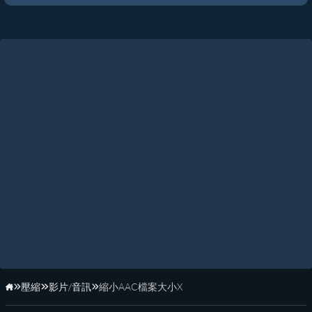
壓縮
影片/音訊
縮小AAC檔案大小X
首頁