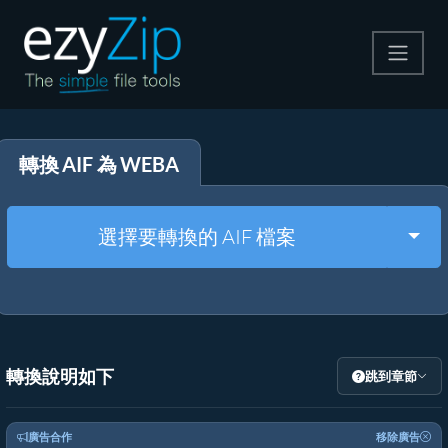
壓縮
轉換 AIF 為 WEBA
解壓縮
轉換器
Togg
選擇要轉換的 AIF 檔案
其他工具
轉換說明如下
跳到章節
廣告合作
移除廣告