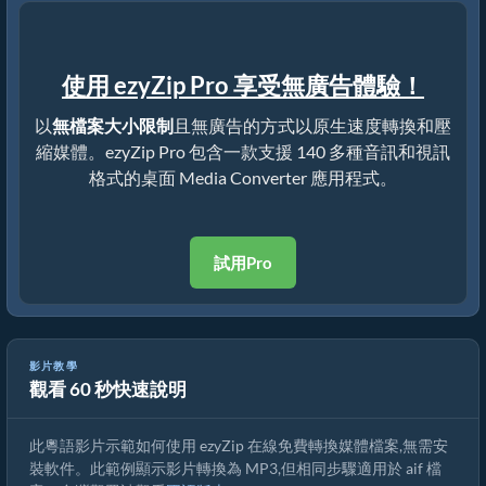
使用 ezyZip Pro 享受無廣告體驗！
以
無檔案大小限制
且無廣告的方式以原生速度轉換和壓
縮媒體。ezyZip Pro 包含一款支援 140 多種音訊和視訊
格式的桌面 Media Converter 應用程式。
試用Pro
影片教學
觀看 60 秒快速說明
如何在線上免費轉換 aif 檔案
此粵語影片示範如何使用 ezyZip 在線免費轉換媒體檔案,無需安
裝軟件。此範例顯示影片轉換為 MP3,但相同步驟適用於 aif 檔