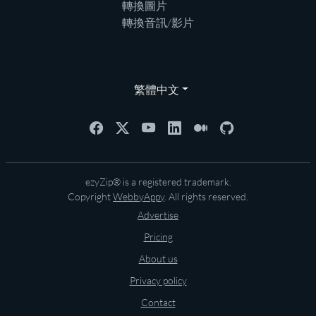
轉換圖片
轉換音訊/影片
繁體中文
ezyZip® is a registered trademark.
Copyright
WebbyAppy
. All rights reserved.
Advertise
Pricing
About us
Privacy policy
Contact