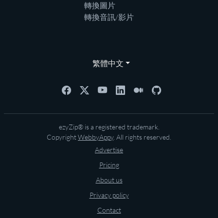
轉換圖片
轉換音訊/影片
繁體中文
ezyZip® is a registered trademark.
Copyright
WebbyAppy
. All rights reserved.
Advertise
Pricing
About us
Privacy policy
Contact