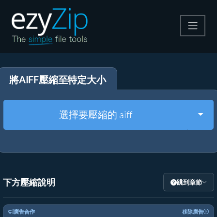
壓縮
將AIFF壓縮至特定大小
解壓縮
轉換器
Togg
選擇要壓縮的 aiff
其他工具
下方壓縮說明
跳到章節
廣告合作
移除廣告