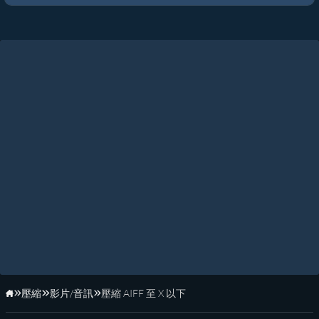
壓縮
影片/音訊
壓縮 AIFF 至 X 以下
首頁