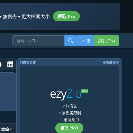
• 無廣告 • 更大檔案大小
獲取 Pro
下載
試用Pro
廣告合作
移除廣告
無廣告
無檔案限制
桌面應用
獲取 PRO
到章節