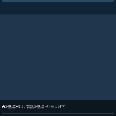
壓縮
影片/音訊
壓縮 AU 至 X 以下
首頁