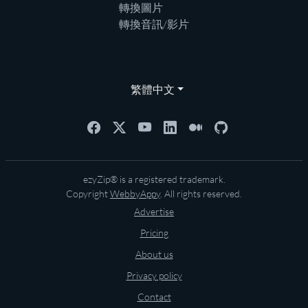
轉換圖片
轉換音訊/影片
繁體中文
ezyZip® is a registered trademark.
Copyright
WebbyAppy
. All rights reserved.
Advertise
Pricing
About us
Privacy policy
Contact