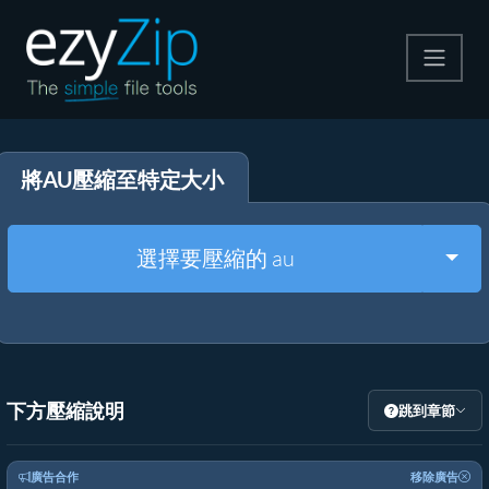
壓縮
將AU壓縮至特定大小
解壓縮
轉換器
Togg
選擇要壓縮的 au
其他工具
下方壓縮說明
跳到章節
廣告合作
移除廣告