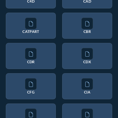
C4D
CAD
CATPART
CBR
CDR
CDX
CFG
CIA