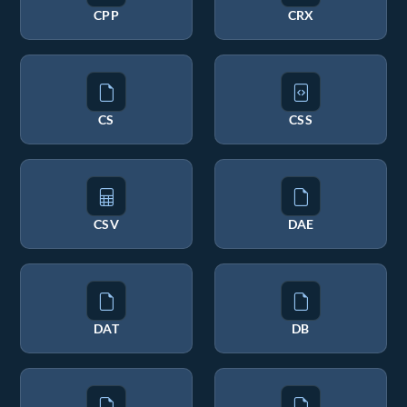
CPP
CRX
CS
CSS
CSV
DAE
DAT
DB