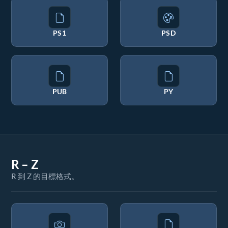
PS1
PSD
PUB
PY
R – Z
R 到 Z 的目標格式。