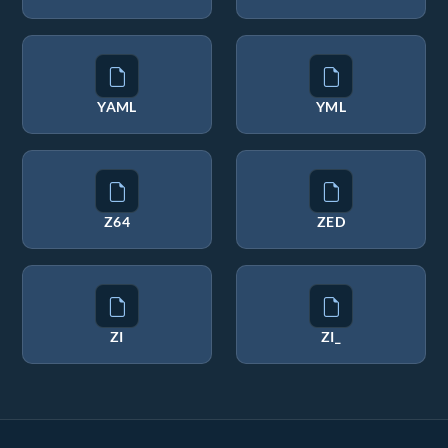
YAML
YML
Z64
ZED
ZI
ZI_