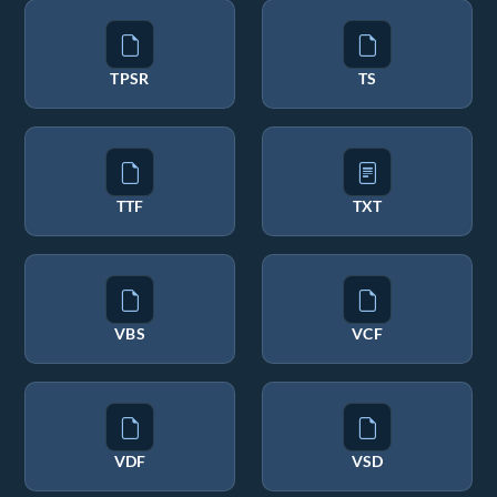
TPSR
TS
TTF
TXT
VBS
VCF
VDF
VSD