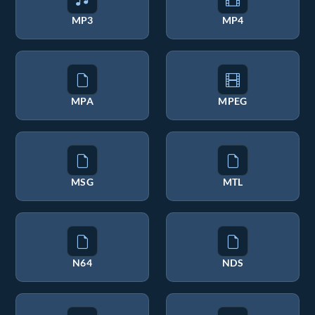
MP3
MP4
MPA
MPEG
MSG
MTL
N64
NDS