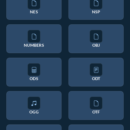
NES
NSP
NUMBERS
OBJ
ODS
ODT
OGG
OTF