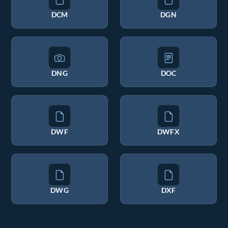
DCM
DGN
DNG
DOC
DWF
DWFX
DWG
DXF