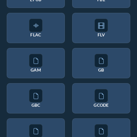
FLAC
FLV
GAM
GB
GBC
GCODE