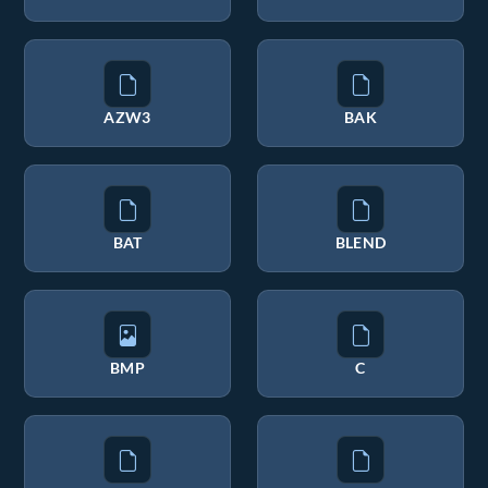
AZW3
BAK
BAT
BLEND
BMP
C