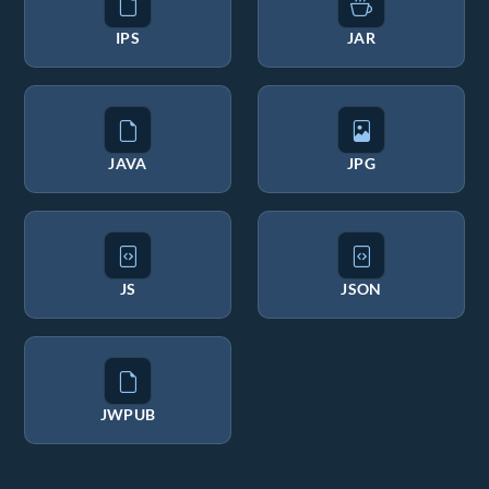
IPS
JAR
JAVA
JPG
JS
JSON
JWPUB