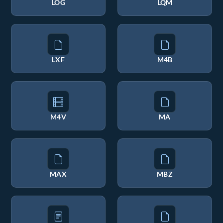
LOG
LQM
LXF
M4B
M4V
MA
MAX
MBZ