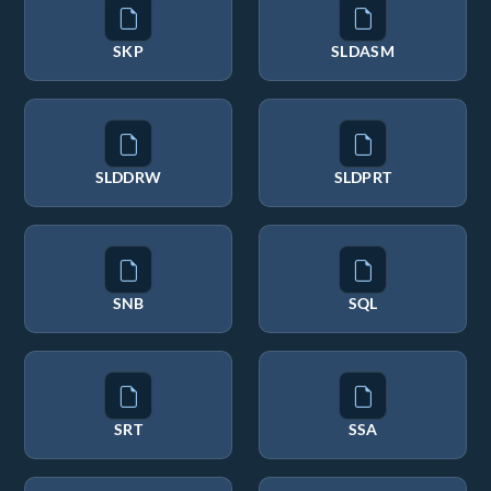
SKP
SLDASM
SLDDRW
SLDPRT
SNB
SQL
SRT
SSA