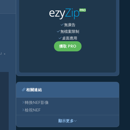
無廣告
無檔案限制
桌面應用
獲取 PRO
步」。
相關連結
轉換NEF影像
檢視NEF
顯示更多