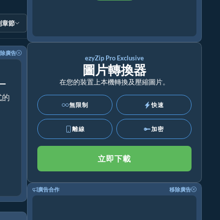
到章節
除廣告
ezyZip Pro Exclusive
圖片轉換器
！
在您的裝置上本機轉換及壓縮圖片。
式的
無限制
快速
離線
加密
立即下載
廣告合作
移除廣告