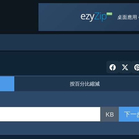
桌面應用 
按百分比縮減
下一
KB