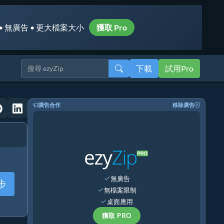
• 無廣告 • 更大檔案大小
獲取 Pro
下載
試用Pro
廣告合作
移除廣告
無廣告
步
無檔案限制
桌面應用
獲取 PRO