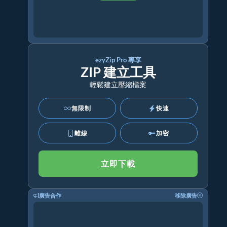
ezyZip Pro 專享
ZIP 建立工具
輕鬆建立壓縮檔案
無限制
快速
離線
加密
立即下載
廣告合作
移除廣告