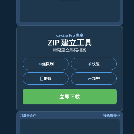
ezyZip Pro 專享
ZIP 建立工具
輕鬆建立壓縮檔案
無限制
快速
離線
加密
立即下載
廣告合作
移除廣告