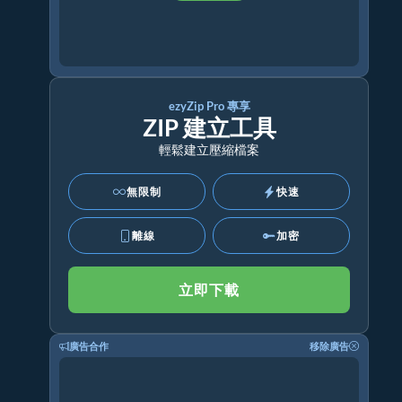
ezyZip Pro 專享
ZIP 建立工具
輕鬆建立壓縮檔案
無限制
快速
離線
加密
立即下載
廣告合作
移除廣告