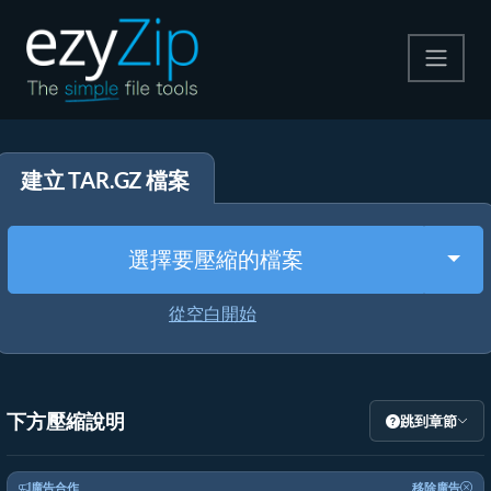
壓縮
建立 TAR.GZ 檔案
解壓縮
轉換器
Togg
選擇要壓縮的檔案
其他工具
從空白開始
下方壓縮說明
跳到章節
廣告合作
移除廣告