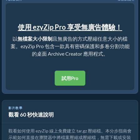
使用 ezyZip Pro 享受無廣告體驗！
以
無檔案大小限制
且無廣告的方式壓縮任意大小的檔
案。ezyZip Pro 包含一款具有密碼保護和多卷分割功能
的桌面 Archive Creator 應用程式。
試用Pro
影片教學
觀看 60 秒快速說明
如何使用 ezyZip 線上建立 tar.gz 壓縮檔（免費，無需安裝）
觀看如何使用 ezyZip 線上免費建立 tar.gz 壓縮檔。本分步指南會
示範如何直接在瀏覽器中將檔案壓縮成壓縮檔，無需下載或安裝