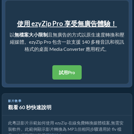
使用 ezyZip Pro 享受無廣告體驗！
以
無檔案大小限制
且無廣告的方式以原生速度轉換和壓
縮媒體。ezyZip Pro 包含一款支援 140 多種音訊和視訊
格式的桌面 Media Converter 應用程式。
試用Pro
影片教學
觀看 60 秒快速說明
如何在線上免費轉換 flv 檔案
此粵語影片示範如何使用 ezyZip 在線免費轉換媒體檔案,無需安
裝軟件。此範例顯示影片轉換為 MP3,但相同步驟適用於 flv 檔