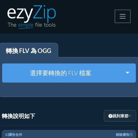
壓縮
轉換 FLV 為 OGG
解壓縮
轉換器
Togg
選擇要轉換的 FLV 檔案
其他工具
轉換說明如下
跳到章節
廣告合作
移除廣告