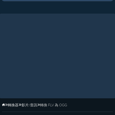
轉換器
影片/音訊
轉換 FLV 為 OGG
首頁