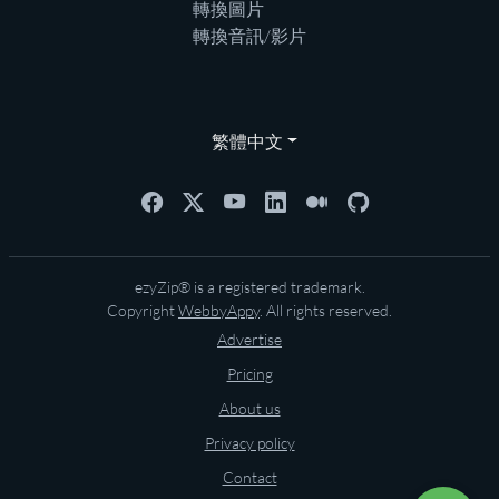
轉換圖片
轉換音訊/影片
繁體中文
ezyZip® is a registered trademark.
Copyright
WebbyAppy
. All rights reserved.
Advertise
Pricing
About us
Privacy policy
Contact