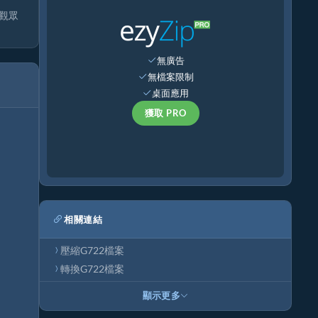
灣觀眾
無廣告
無檔案限制
桌面應用
獲取 PRO
相關連結
壓縮G722檔案
轉換G722檔案
顯示更多