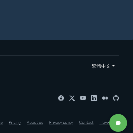
繁體中文
se
Pricing
About us
Privacy policy
Contact
How-to's