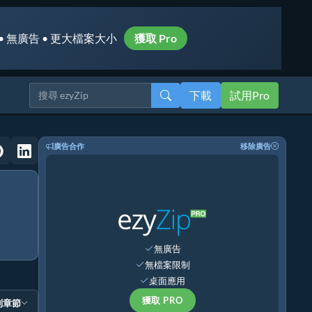
• 無廣告 • 更大檔案大小
獲取 Pro
下載
試用Pro
廣告合作
移除廣告
無廣告
無檔案限制
桌面應用
獲取 PRO
到章節