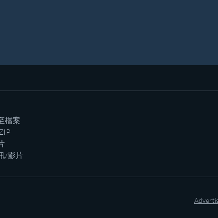
至檔案
ZIP
片
訊/影片
Adverti