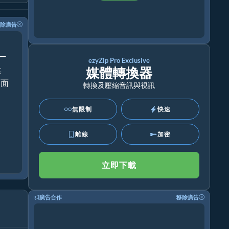
除廣告
！
ezyZip Pro Exclusive
媒體轉換器
媒
桌面
轉換及壓縮音訊與視訊
無限制
快速
離線
加密
立即下載
廣告合作
移除廣告