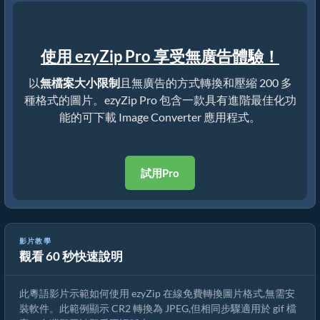
使用 ezyZip Pro 享受無廣告體驗！
以
無檔案大小限制
且無廣告的方式轉換和壓縮 200 多
種格式的圖片。ezyZip Pro 包含一款具有進階最佳化功
能的可下載 Image Converter 應用程式。
試用Pro
影片教學
觀看 60 秒快速說明
如何在線上免費轉換 gif 圖片
此粵語影片示範如何使用 ezyZip 在線免費轉換圖片格式,無需安
裝軟件。此範例顯示 CR2 轉換為 JPEG,但相同步驟適用於 gif 檔