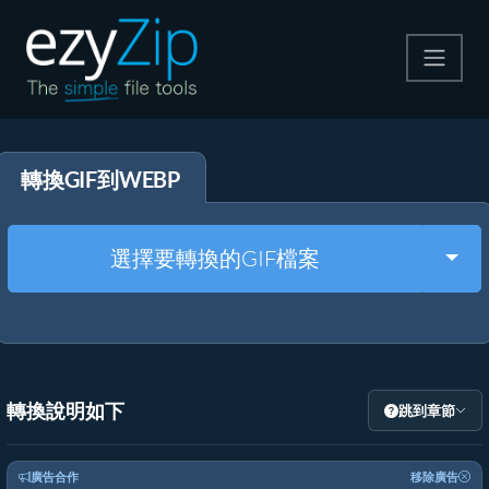
壓縮
轉換GIF到WEBP
解壓縮
轉換器
Togg
選擇要轉換的GIF檔案
其他工具
轉換說明如下
跳到章節
廣告合作
移除廣告