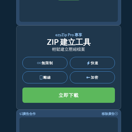
ezyZip Pro 專享
ZIP 建立工具
輕鬆建立壓縮檔案
無限制
快速
離線
加密
立即下載
廣告合作
移除廣告