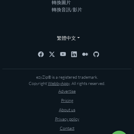
轉換圖片
轉換音訊/影片
繁體中文
ezyZip® is a registered trademark.
Copyright
WebbyAppy
. All rights reserved.
Advertise
Pricing
About us
Privacy policy
Contact