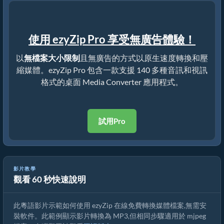
使用 ezyZip Pro 享受無廣告體驗！
以
無檔案大小限制
且無廣告的方式以原生速度轉換和壓
縮媒體。ezyZip Pro 包含一款支援 140 多種音訊和視訊
格式的桌面 Media Converter 應用程式。
試用Pro
影片教學
觀看 60 秒快速說明
如何在線上免費轉換 mjpeg 檔案
此粵語影片示範如何使用 ezyZip 在線免費轉換媒體檔案,無需安
裝軟件。此範例顯示影片轉換為 MP3,但相同步驟適用於 mjpeg