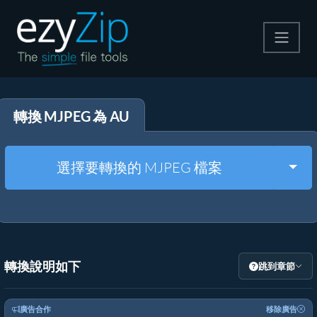
壓縮
轉換 MJPEG 為 AU
解壓縮
轉換器
Togg
選擇要轉換的 MJPEG 檔案
其他工具
轉換說明如下
跳到章節
廣告合作
移除廣告