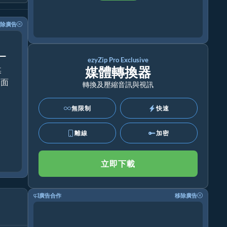
除廣告
！
ezyZip Pro Exclusive
媒體轉換器
媒
桌面
轉換及壓縮音訊與視訊
無限制
快速
離線
加密
立即下載
廣告合作
移除廣告