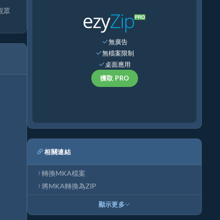
觀眾
無廣告
無檔案限制
桌面應用
獲取 PRO
相關連結
轉換MKA檔案
將MKA轉換為ZIP
顯示更多