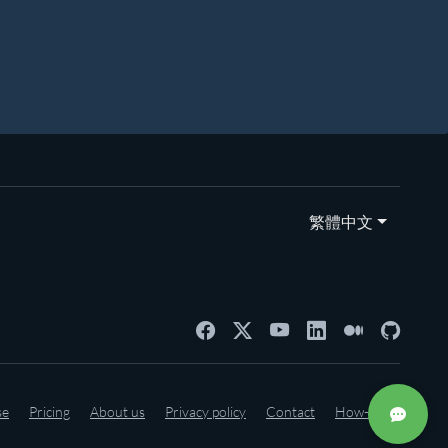
繁體中文
se
Pricing
About us
Privacy policy
Contact
How-to's