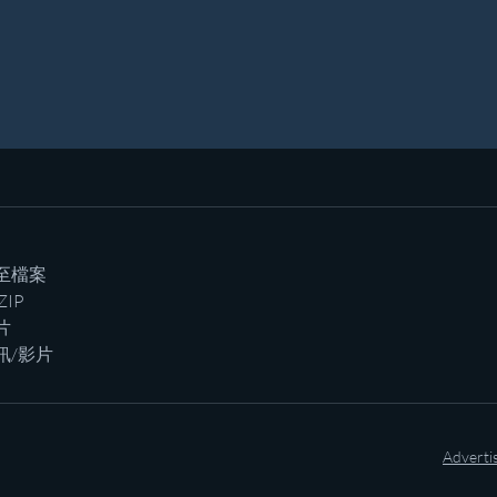
至檔案
ZIP
片
訊/影片
Adverti