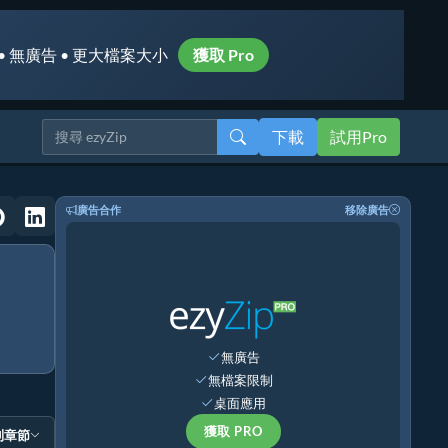
• 無廣告 • 更大檔案大小
獲取 Pro
下載
試用Pro
廣告合作
移除廣告
無廣告
無檔案限制
桌面應用
獲取 PRO
到章節