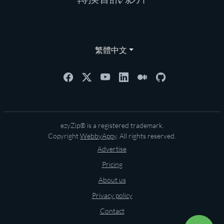
繁體中文
ezyZip® is a registered trademark.
Copyright
WebbyAppy
. All rights reserved.
Advertise
Pricing
About us
Privacy policy
Contact