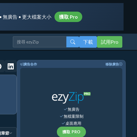
• 無廣告 • 更大檔案大小
獲取 Pro
下載
試用Pro
廣告合作
移除廣告
無廣告
無檔案限制
桌面應用
獲取 PRO
到章節