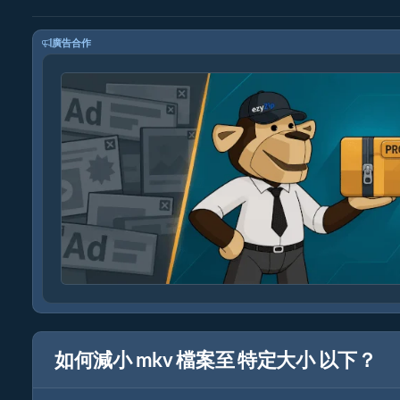
廣告合作
如何減小 mkv 檔案至 特定大小 以下？