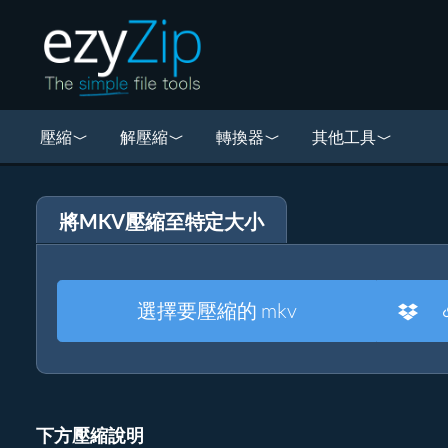
壓縮
解壓縮
轉換器
其他工具
將MKV壓縮至特定大小
選擇要壓縮的 mkv
下方壓縮說明