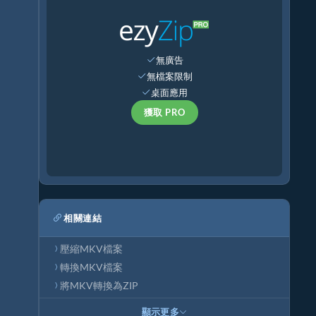
無廣告
無檔案限制
桌面應用
獲取 PRO
相關連結
壓縮MKV檔案
轉換MKV檔案
將MKV轉換為ZIP
顯示更多