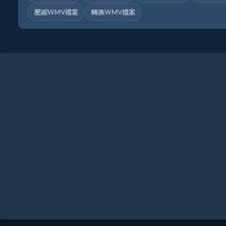
壓縮WMV檔案
轉換WMV檔案