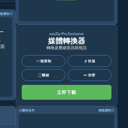
除廣告
！
ezyZip Pro Exclusive
媒體轉換器
媒
桌面
轉換及壓縮音訊與視訊
無限制
快速
離線
加密
立即下載
廣告合作
移除廣告