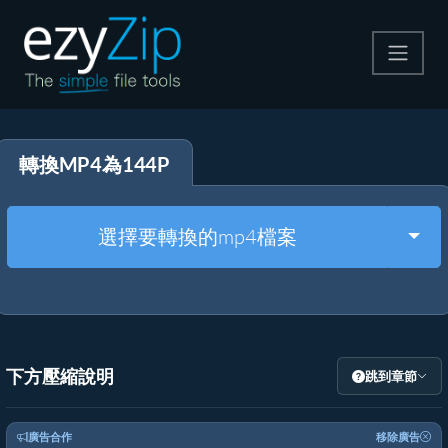
壓縮
轉換MP4為144P
解壓縮
轉換器
Togg
選擇要轉換的mp4檔案
其他工具
下方壓縮說明
跳到章節
廣告合作
移除廣告