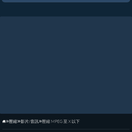
壓縮
影片/音訊
壓縮 MPEG 至 X 以下
首頁