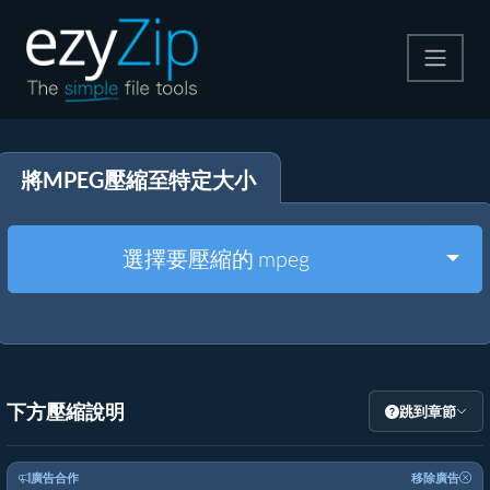
壓縮
將MPEG壓縮至特定大小
解壓縮
轉換器
Togg
選擇要壓縮的 mpeg
其他工具
下方壓縮說明
跳到章節
廣告合作
移除廣告