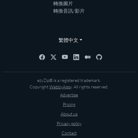
轉換圖片
轉換音訊/影片
繁體中文
ezyZip® is a registered trademark.
Copyright
WebbyAppy
. All rights reserved.
Advertise
Pricing
About us
Privacy policy
Contact