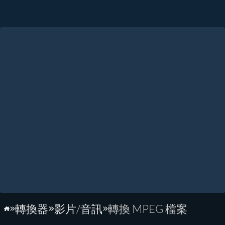
轉換器
影片/音訊
轉換 MPEG 檔案
首頁