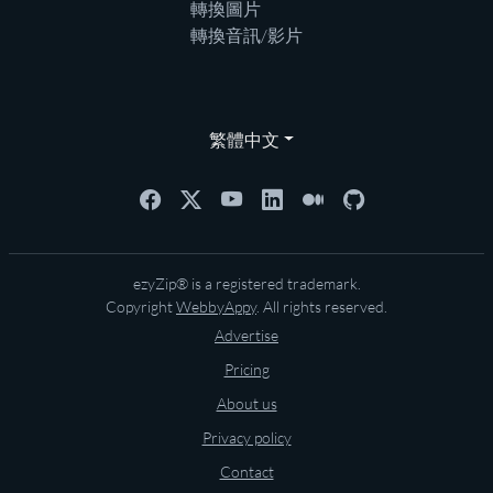
轉換圖片
轉換音訊/影片
繁體中文
ezyZip® is a registered trademark.
Copyright
WebbyAppy
. All rights reserved.
Advertise
Pricing
About us
Privacy policy
Contact