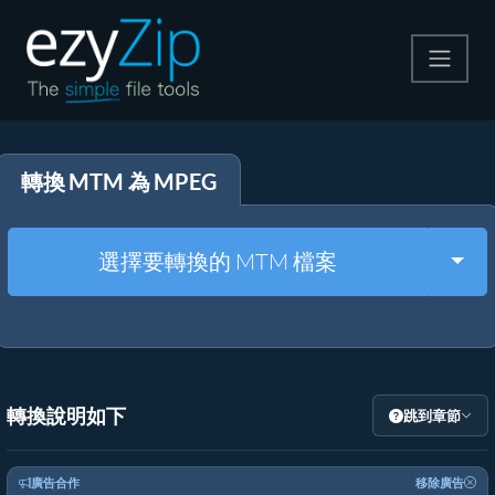
壓縮
轉換 MTM 為 MPEG
解壓縮
轉換器
Togg
選擇要轉換的 MTM 檔案
其他工具
轉換說明如下
跳到章節
廣告合作
移除廣告