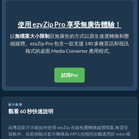
使用 ezyZip Pro 享受無廣告體驗！
以
無檔案大小限制
且無廣告的方式以原生速度轉換和壓
縮媒體。ezyZip Pro 包含一款支援 140 多種音訊和視訊
格式的桌面 Media Converter 應用程式。
試用Pro
影片教學
觀看 60 秒快速說明
如何在線上免費轉換 mtm 檔案
此粵語影片示範如何使用 ezyZip 在線免費轉換媒體檔案,無需安
裝軟件。此範例顯示影片轉換為 MP3,但相同步驟適用於 mtm 檔