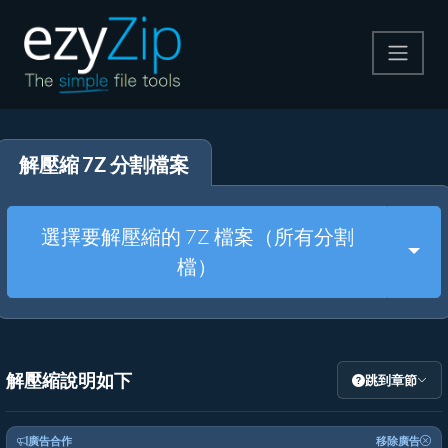
壓縮
解壓縮 7Z 分割檔案
解壓縮
轉換器
選擇要解壓縮的 7Z 檔案（所有分割
Togg
檔）
其他工具
解壓縮說明如下
跳到章節
廣告合作
移除廣告