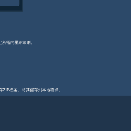
定所需的壓縮級別。
存ZIP檔案」將其儲存到本地磁碟。