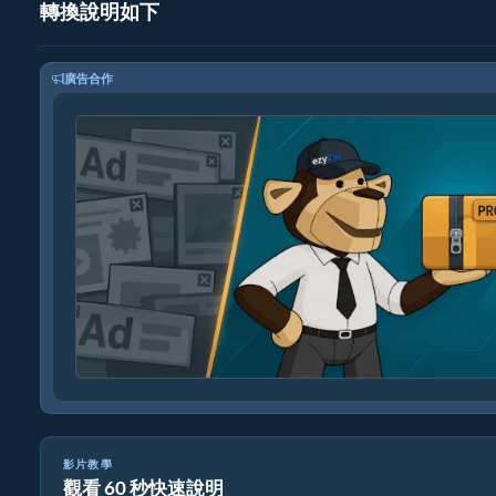
轉換說明如下
廣告合作
影片教學
觀看 60 秒快速說明
將 ogg 轉為 ZIP 格式 | 在線免費