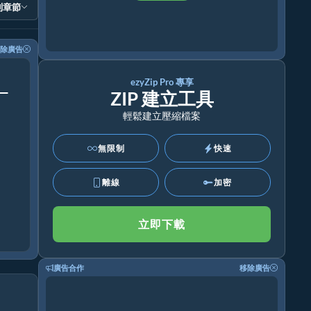
到章節
除廣告
！
ezyZip Pro 專享
ZIP 建立工具
輕鬆建立壓縮檔案
無限制
快速
離線
加密
立即下載
廣告合作
移除廣告