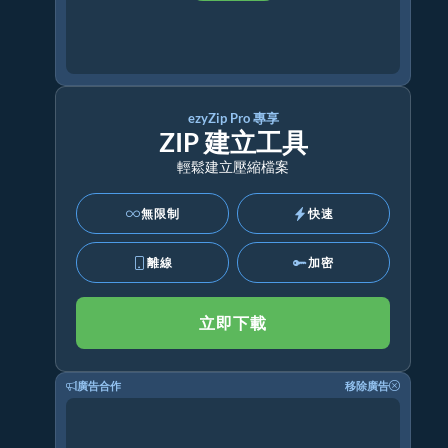
ezyZip Pro 專享
ZIP 建立工具
輕鬆建立壓縮檔案
無限制
快速
離線
加密
立即下載
廣告合作
移除廣告