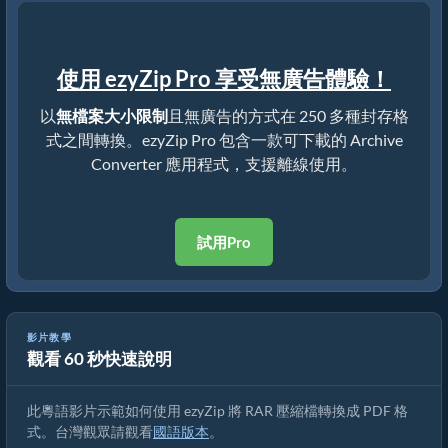
使用 ezyZip Pro 享受無廣告體驗！
以
無檔案大小限制
且無廣告的方式在 250 多種封存格
式之間轉換。ezyZip Pro 包含一款可下載的 Archive
Converter 應用程式，支援離線使用。
試用Pro
影片教學
觀看 60 秒快速說明
如何將 RAR 轉換為 PDF (簡單指南)[Cantonese] ([粵語])
此粵語影片示範如何使用 ezyZip 將 RAR 壓縮檔轉換成 PDF 格
式。台灣觀眾請觀看
國語版本
。