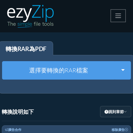
壓縮
轉換RAR為PDF
解壓縮
轉換器
Togg
選擇要轉換的RAR檔案
其他工具
轉換說明如下
跳到章節
廣告合作
移除廣告