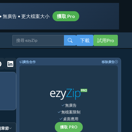
• 無廣告 • 更大檔案大小
獲取 Pro
下載
試用Pro
廣告合作
移除廣告
無廣告
無檔案限制
桌面應用
獲取 PRO
到章節