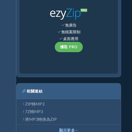
無廣告
無檔案限制
桌面應用
獲取 PRO
相關連結
ZIP轉MP3
7Z轉MP3
將MP3轉換為ZIP
顯示更多