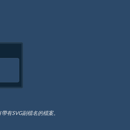
帶有SVG副檔名的檔案。