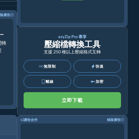
除廣告
！
ezyZip Pro 專享
壓縮檔轉換工具
間轉
程
支援 250 種以上壓縮格式互轉
無限制
快速
離線
加密
立即下載
廣告合作
移除廣告