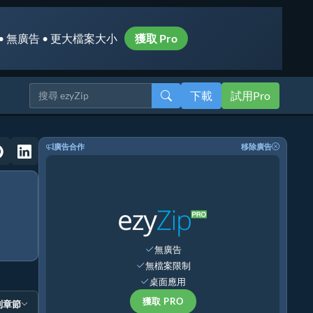
• 無廣告 • 更大檔案大小
獲取 Pro
下載
試用Pro
廣告合作
移除廣告
無廣告
無檔案限制
桌面應用
獲取 PRO
到章節