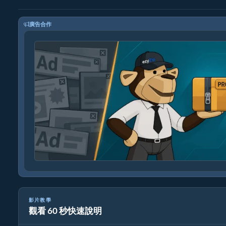
廣告合作
影片教學
觀看 60 秒快速說明
如何使用 ezyZip 線上解壓縮 rar 檔案（免費，無需安裝）