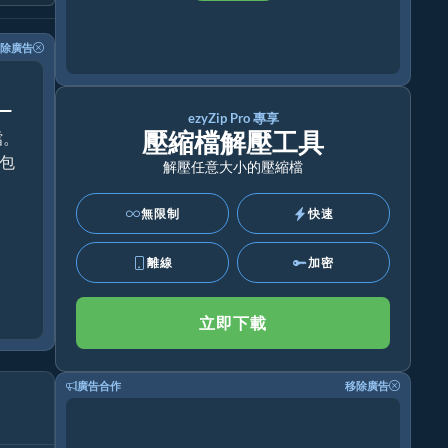
除廣告
！
ezyZip Pro 專享
壓縮檔解壓工具
檔。
援包
解壓任意大小的壓縮檔
無限制
快速
離線
加密
立即下載
廣告合作
移除廣告