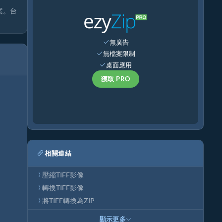
檔案。台
無廣告
無檔案限制
桌面應用
獲取 PRO
相關連結
壓縮TIFF影像
轉換TIFF影像
將TIFF轉換為ZIP
顯示更多