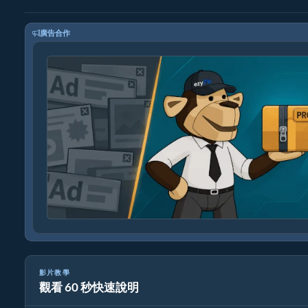
廣告合作
影片教學
觀看 60 秒快速說明
如何壓縮 tiff 圖片至指定大小