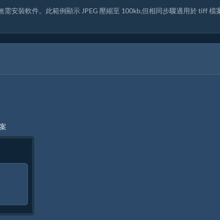
安裝軟件。此範例顯示 JPEG 壓縮至 100kb,但相同步驟適用於 tiff 
檔案