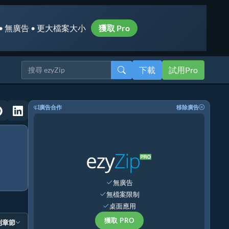
• 無廣告 • 更大檔案大小
獲取 Pro
下載
試用Pro
廣告合作
移除廣告
無廣告
無檔案限制
桌面應用
獲取 PRO
到章節