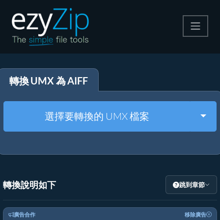
壓縮
轉換 UMX 為 AIFF
解壓縮
轉換器
Togg
選擇要轉換的 UMX 檔案
其他工具
轉換說明如下
跳到章節
廣告合作
移除廣告