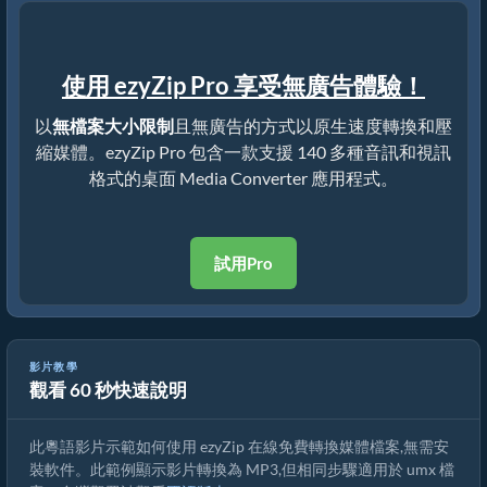
使用 ezyZip Pro 享受無廣告體驗！
以
無檔案大小限制
且無廣告的方式以原生速度轉換和壓
縮媒體。ezyZip Pro 包含一款支援 140 多種音訊和視訊
格式的桌面 Media Converter 應用程式。
試用Pro
影片教學
觀看 60 秒快速說明
如何在線上免費轉換 umx 檔案
此粵語影片示範如何使用 ezyZip 在線免費轉換媒體檔案,無需安
裝軟件。此範例顯示影片轉換為 MP3,但相同步驟適用於 umx 檔