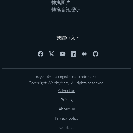
轉換圖片
轉換音訊/影片
繁體中文
ezyZip® is a registered trademark.
Copyright
WebbyAppy
. All rights reserved.
Advertise
Pricing
About us
Privacy policy
Contact