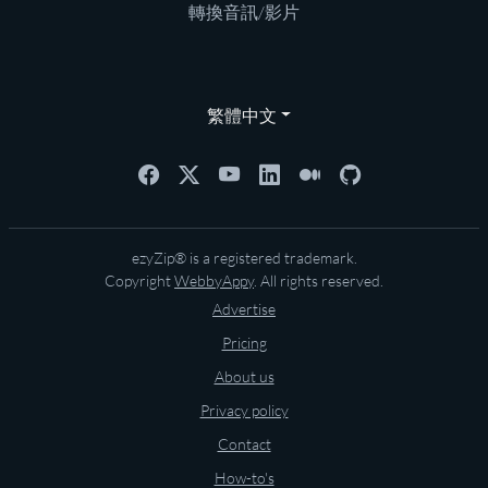
轉換音訊/影片
繁體中文
ezyZip® is a registered trademark.
Copyright
WebbyAppy
. All rights reserved.
Advertise
Pricing
About us
Privacy policy
Contact
How-to's