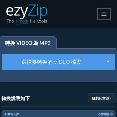
壓縮
轉換 VIDEO 為 MP3
解壓縮
轉換器
Togg
選擇要轉換的 VIDEO 檔案
其他工具
轉換說明如下
跳到章節
廣告合作
移除廣告